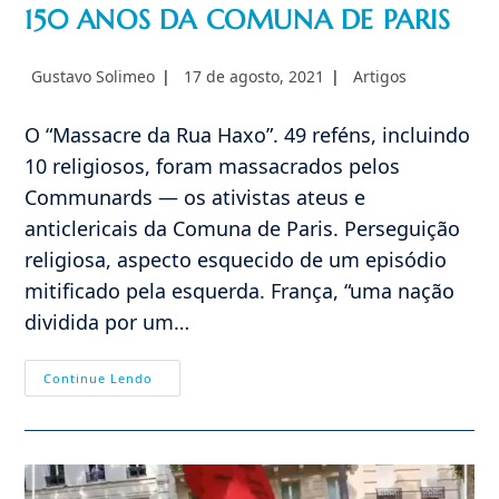
150 ANOS DA COMUNA DE PARIS
Autor
Post
Categoria
Gustavo Solimeo
17 de agosto, 2021
Artigos
do
publicado:
do
post:
post:
O “Massacre da Rua Haxo”. 49 reféns, incluindo
10 religiosos, foram massacrados pelos
Communards — os ativistas ateus e
anticlericais da Comuna de Paris. Perseguição
religiosa, aspecto esquecido de um episódio
mitificado pela esquerda. França, “uma nação
dividida por um…
150
Continue Lendo
ANOS
DA
COMUNA
DE
PARIS