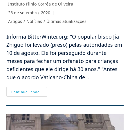
Autor
Instituto Plinio Corrêa de Oliveira
do
Post
26 de setembro, 2020
post:
publicado:
Categoria
Artigos
/
Notícias
/
Últimas atualizações
do
post:
Informa BitterWinter.org: "O popular bispo Jia
Zhiguo foi levado (preso) pelas autoridades em
10 de agosto. Ele foi perseguido durante
meses para fechar um orfanato para crianças
deficientes que ele dirige há 30 anos." "Antes
que o acordo Vaticano-China de…
China
Continue Lendo
Prende
Bispo
Jia
Zhiguo:
Cristianofobia.
Será
Que
O
Vaticano