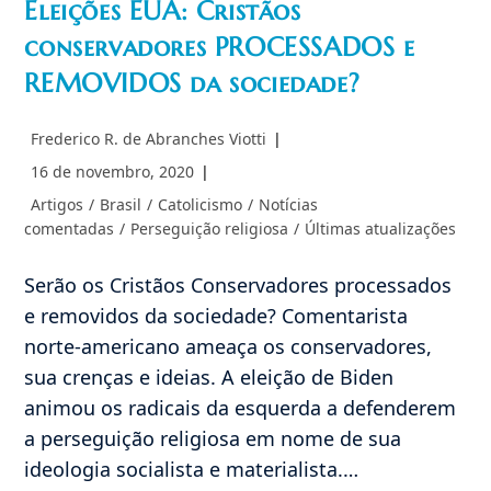
Eleições EUA: Cristãos
conservadores PROCESSADOS e
REMOVIDOS da sociedade?
Autor
Frederico R. de Abranches Viotti
do
Post
16 de novembro, 2020
post:
publicado:
Categoria
Artigos
/
Brasil
/
Catolicismo
/
Notícias
do
comentadas
/
Perseguição religiosa
/
Últimas atualizações
post:
Serão os Cristãos Conservadores processados
e removidos da sociedade? Comentarista
norte-americano ameaça os conservadores,
sua crenças e ideias. A eleição de Biden
animou os radicais da esquerda a defenderem
a perseguição religiosa em nome de sua
ideologia socialista e materialista.…