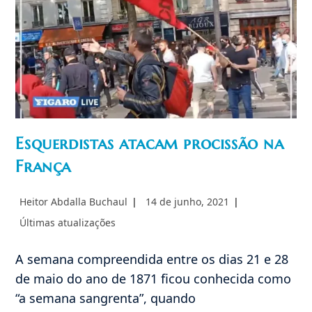
Esquerdistas atacam procissão na
França
Autor
Post
Heitor Abdalla Buchaul
14 de junho, 2021
do
publicado:
Categoria
Últimas atualizações
post:
do
post:
A semana compreendida entre os dias 21 e 28
de maio do ano de 1871 ficou conhecida como
“a semana sangrenta”, quando