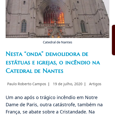
Não
Sabe?
Catedral de Nantes
Nesta “onda” demolidora de
estátuas e igrejas, o incêndio na
Catedral de Nantes
Autor
Post
Categoria
Paulo Roberto Campos
19 de julho, 2020
Artigos
do
publicado:
do
post:
post:
Um ano após o trágico incêndio em Notre
Dame de Paris, outra catástrofe, também na
França, se abate sobre a Cristandade. Na