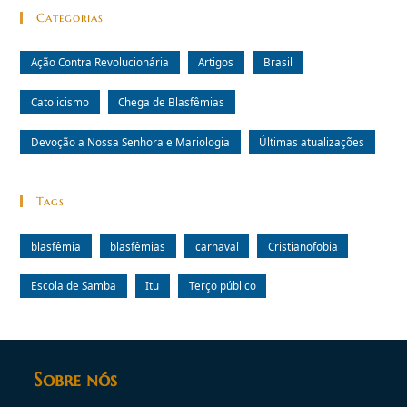
Categorias
Ação Contra Revolucionária
Artigos
Brasil
Catolicismo
Chega de Blasfêmias
Devoção a Nossa Senhora e Mariologia
Últimas atualizações
Tags
blasfêmia
blasfêmias
carnaval
Cristianofobia
Escola de Samba
Itu
Terço público
Sobre nós