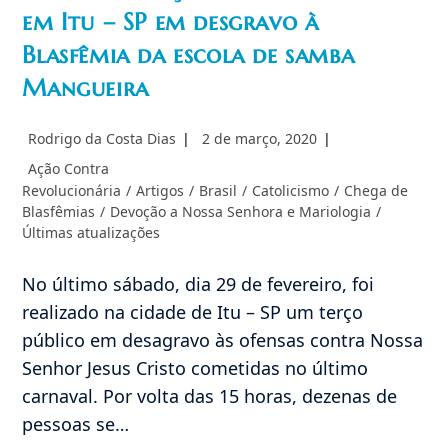
em Itu – SP em desgravo à
Blasfêmia da escola de samba
Mangueira
Autor
Post
Rodrigo da Costa Dias
2 de março, 2020
do
publicado:
Categoria
Ação Contra
post:
do
Revolucionária
/
Artigos
/
Brasil
/
Catolicismo
/
Chega de
post:
Blasfêmias
/
Devoção a Nossa Senhora e Mariologia
/
Últimas atualizações
No último sábado, dia 29 de fevereiro, foi
realizado na cidade de Itu – SP um terço
público em desagravo às ofensas contra Nossa
Senhor Jesus Cristo cometidas no último
carnaval. Por volta das 15 horas, dezenas de
pessoas se…