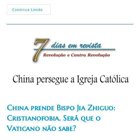
Eleições
Continue Lendo
EUA:
Cristãos
Conservadores
PROCESSADOS
E
REMOVIDOS
Da
Sociedade?
China prende Bispo Jia Zhiguo:
Cristianofobia. Será que o
Vaticano não sabe?