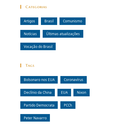
Categorias
Artigos
Brasil
Comunismo
Notícias
Últimas atualizações
Vocação do Brasil
Tags
Bolsonaro nos EUA
Coronavírus
Declínio da China
EUA
Nixon
Partido Democrata
PCCh
Peter Navarro