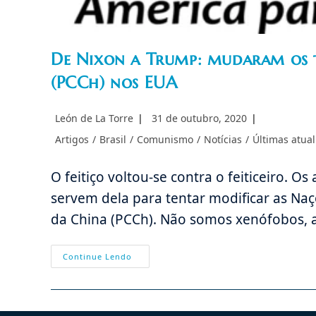
De Nixon a Trump: mudaram os t
(PCCh) nos EUA
Autor
Post
León de La Torre
31 de outubro, 2020
do
publicado:
Categoria
Artigos
/
Brasil
/
Comunismo
/
Notícias
/
Últimas atual
post:
do
post:
O feitiço voltou-se contra o feiticeiro. 
servem dela para tentar modificar as Naç
da China (PCCh). Não somos xenófobos,
De
Continue Lendo
Nixon
A
Trump:
Mudaram
Os
Tempos;