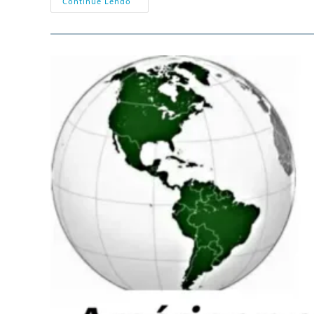
A
Continue Lendo
Maré
Não
Está
Para
Peixe
Chinês.
Rejeição
Em
Curso