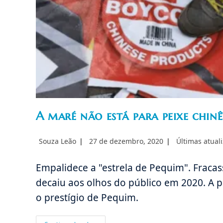
A maré não está para peixe chinê
Autor
Post
Categoria
Souza Leão
27 de dezembro, 2020
Últimas atual
do
publicado:
do
post:
post:
Empalidece a "estrela de Pequim". Fracas
decaiu aos olhos do público em 2020. A
o prestígio de Pequim.