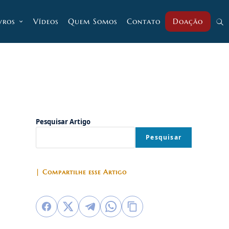
vros
Vídeos
Quem Somos
Contato
Doação
Alt
pesq
do
Pesquisar Artigo
Pesquisar
site
| Compartilhe esse Artigo