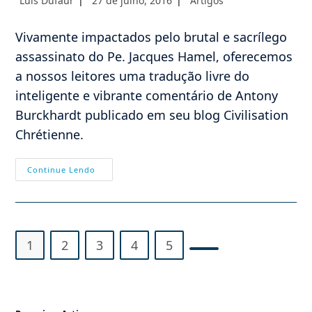
Luis Dufaur
27 de julho, 2016
Artigos
do
publicado:
do
post:
post:
Vivamente impactados pelo brutal e sacrílego
assassinato do Pe. Jacques Hamel, oferecemos
a nossos leitores uma tradução livre do
inteligente e vibrante comentário de Antony
Burckhardt publicado em seu blog Civilisation
Chrétienne.
Pe.
Continue Lendo
Jacques
Hamel
R.I.P.:
O
Crime
Revelador
Do
1
2
3
4
5
Islã,
E
Ir para a próxima pág
Não
Só
Do
Islã…