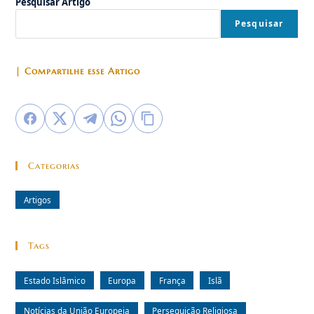
Pesquisar Artigo
Pesquisar
| Compartilhe esse Artigo
Categorias
Artigos
Tags
Estado Islâmico
Europa
França
Islã
Notícias da União Europeia
Perseguição Religiosa