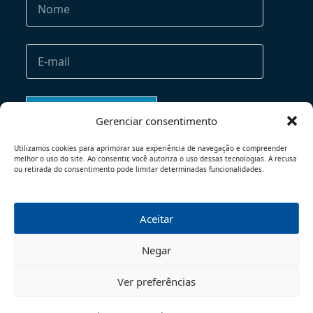
Gerenciar consentimento
Utilizamos cookies para aprimorar sua experiência de navegação e compreender
melhor o uso do site. Ao consentir, você autoriza o uso dessas tecnologias. A recusa
ou retirada do consentimento pode limitar determinadas funcionalidades.
Aceitar
TERMOS DE USO
POLÍTICA DE PRIVACIDADE
Negar
© 2026 - TODOS OS DIREITOS RESERVADOS
Ver preferências