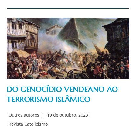
As
Igrejas
Estão
Virando
Boates
Na
Europa?
Um
Retrato
Da
Secularização
Do
Ocidente
DO GENOCÍDIO VENDEANO AO
TERRORISMO ISLÂMICO
Autor
Post
Outros autores
19 de outubro, 2023
do
publicado:
Categoria
Revista Catolicismo
post:
do
post: