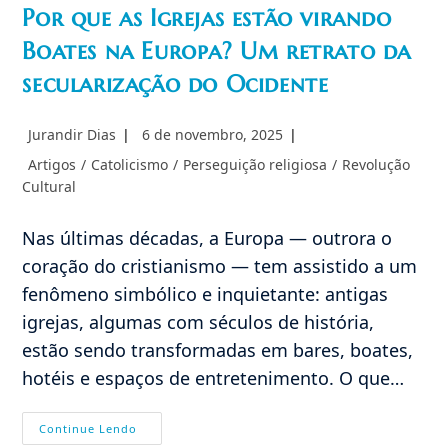
Por que as Igrejas estão virando
Boates na Europa? Um retrato da
secularização do Ocidente
Autor
Post
Jurandir Dias
6 de novembro, 2025
do
publicado:
Categoria
Artigos
/
Catolicismo
/
Perseguição religiosa
/
Revolução
post:
do
Cultural
post:
Nas últimas décadas, a Europa — outrora o
coração do cristianismo — tem assistido a um
fenômeno simbólico e inquietante: antigas
igrejas, algumas com séculos de história,
estão sendo transformadas em bares, boates,
hotéis e espaços de entretenimento. O que…
Por
Continue Lendo
Que