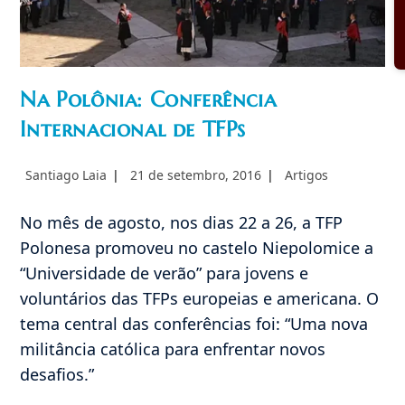
Na Polônia: Conferência
Internacional de TFPs
Autor
Post
Categoria
Santiago Laia
21 de setembro, 2016
Artigos
do
publicado:
do
post:
post:
No mês de agosto, nos dias 22 a 26, a TFP
Polonesa promoveu no castelo Niepolomice a
“Universidade de verão” para jovens e
voluntários das TFPs europeias e americana. O
tema central das conferências foi: “Uma nova
militância católica para enfrentar novos
desafios.”