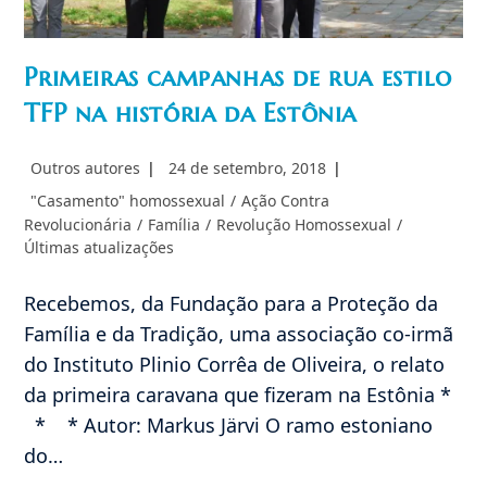
Primeiras campanhas de rua estilo
TFP na história da Estônia
Autor
Post
Outros autores
24 de setembro, 2018
do
publicado:
Categoria
"Casamento" homossexual
/
Ação Contra
post:
do
Revolucionária
/
Família
/
Revolução Homossexual
/
post:
Últimas atualizações
Recebemos, da Fundação para a Proteção da
Família e da Tradição, uma associação co-irmã
do Instituto Plinio Corrêa de Oliveira, o relato
da primeira caravana que fizeram na Estônia *
* * Autor: Markus Järvi O ramo estoniano
do…