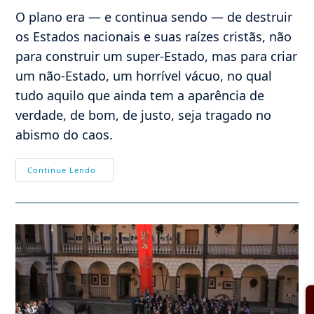
post:
post:
O plano era — e continua sendo — de destruir
os Estados nacionais e suas raízes cristãs, não
para construir um super-Estado, mas para criar
um não-Estado, um horrível vácuo, no qual
tudo aquilo que ainda tem a aparência de
verdade, de bom, de justo, seja tragado no
abismo do caos.
Da
Continue Lendo
Invasão
Migratória
À
Guerra
Civil