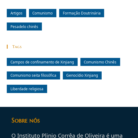
Artigos
Comunismo
Formação Doutrinária
Pesadelo chinês
Tags
Campos de confinamento de Xinjiang
Comunismo Chinês
Comunismo seita filosófica
Genocídio Xinjiang
Liberdade religiosa
Sobre nós
O Instituto Plinio Corrêa de Oliveira é uma