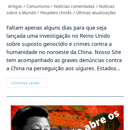
do
publicado:
Categoria
Artigos
/
Comunismo
/
Notícias comentadas
/
Notícias
post:
do
sobre o Mundo
/
Pesadelo chinês
/
Últimas atualizações
post:
Faltam apenas alguns dias para que seja
lançada uma investigação no Reino Unido
sobre suposto genocídio e crimes contra a
humanidade no noroeste da China. Nosso Site
tem acompanhado as graves denúncias contra
a China na perseguição aos uigures. Estados…
Pequim
Continue Lendo
No
Banco
Dos
Réus:
Tribunal
Uigur
Julgará
Denúncias
Contra
A
China