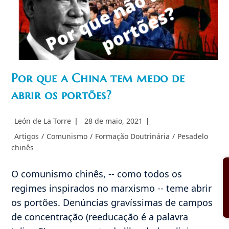
Por que a China tem medo de
abrir os portões?
Autor
Post
León de La Torre
28 de maio, 2021
do
publicado:
Categoria
Artigos
/
Comunismo
/
Formação Doutrinária
/
Pesadelo
post:
do
chinês
post:
O comunismo chinês, -- como todos os
regimes inspirados no marxismo -- teme abrir
os portões. Denúncias gravíssimas de campos
de concentração (reeducação é a palavra