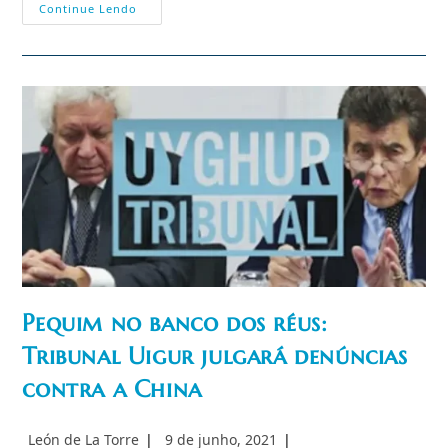
Me
Continue Lendo
Ajude
A
Encontrar
Minha
Família:
Apelo
De
Uma
Jovem
Uighur
Pequim no banco dos réus:
Tribunal Uigur julgará denúncias
contra a China
Autor
Post
León de La Torre
9 de junho, 2021