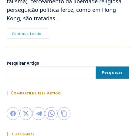
talismã), cerceamento da liberdade religiosa,
perseguição política feroz, como em Hong
Kong, são tratadas…
Por
Continue Lendo
Que
A
China
Tem
Medo
De
Pesquisar Artigo
Abrir
Os
Portões?
Pesquisar
| Compartilhe esse Artigo
Categorias