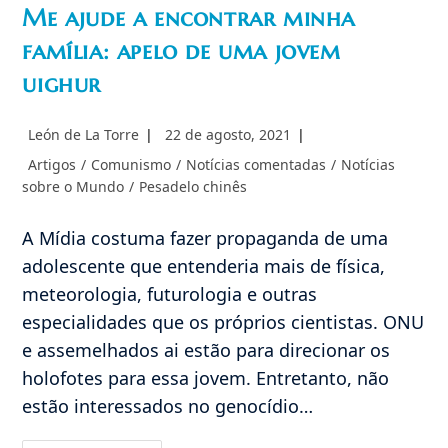
Me ajude a encontrar minha
família: apelo de uma jovem
uighur
Autor
Post
León de La Torre
22 de agosto, 2021
do
publicado:
Categoria
Artigos
/
Comunismo
/
Notícias comentadas
/
Notícias
post:
do
sobre o Mundo
/
Pesadelo chinês
post:
A Mídia costuma fazer propaganda de uma
adolescente que entenderia mais de física,
meteorologia, futurologia e outras
especialidades que os próprios cientistas. ONU
e assemelhados ai estão para direcionar os
holofotes para essa jovem. Entretanto, não
estão interessados no genocídio…