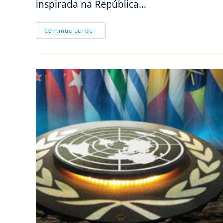
inspirada na República…
Controle
Continue Lendo
Da
Internet
Na
China
(PCCh):
Alguma
Semelhança
Com
O
PT?