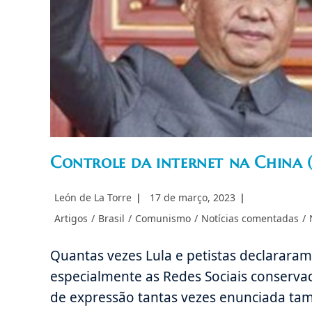
Controle da internet na China 
Autor
Post
León de La Torre
17 de março, 2023
do
publicado:
Categoria
Artigos
/
Brasil
/
Comunismo
/
Notícias comentadas
/
post:
do
post:
Quantas vezes Lula e petistas declararam 
especialmente as Redes Sociais conserva
de expressão tantas vezes enunciada ta