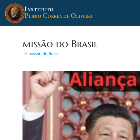
Ir
I
para
NSTITUTO
P
C
O
o
LINIO
ORRÊA DE
LIVEIRA
conteúdo
missão do Brasil
>
missão do Brasil