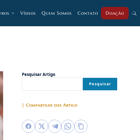
vros
Vídeos
Quem Somos
Contato
Doação
Alt
pesq
do
Pesquisar Artigo
Pesquisar
site
| Compartilhe esse Artigo