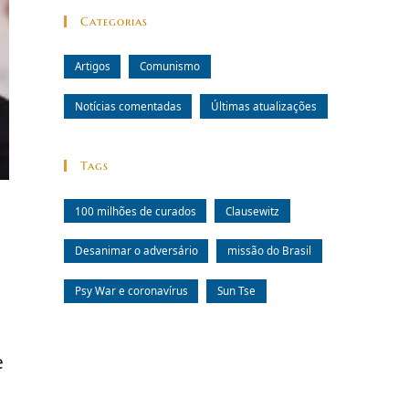
Categorias
Artigos
Comunismo
Notícias comentadas
Últimas atualizações
Tags
100 milhões de curados
Clausewitz
Desanimar o adversário
missão do Brasil
Psy War e coronavírus
Sun Tse
e