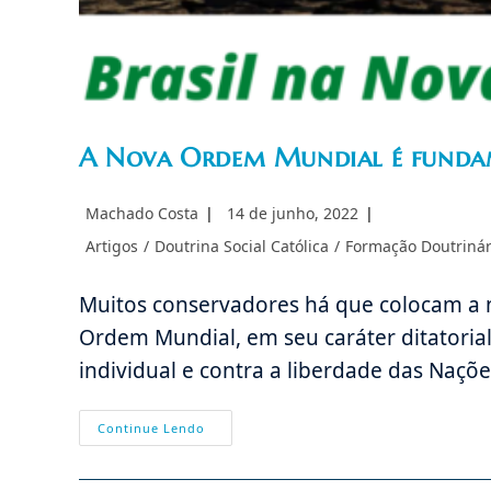
A Nova Ordem Mundial é fundame
Autor
Post
Machado Costa
14 de junho, 2022
do
publicado:
Categoria
Artigos
/
Doutrina Social Católica
/
Formação Doutrinár
post:
do
post:
Muitos conservadores há que colocam a 
Ordem Mundial, em seu caráter ditatorial.
individual e contra a liberdade das Naçõ
A
Continue Lendo
Nova
Ordem
Mundial
É