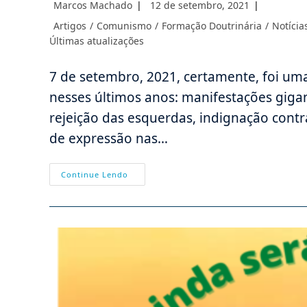
Autor
Post
Marcos Machado
12 de setembro, 2021
do
publicado:
Categoria
Artigos
/
Comunismo
/
Formação Doutrinária
/
Notíci
post:
do
Últimas atualizações
post:
7 de setembro, 2021, certamente, foi uma
nesses últimos anos: manifestações gigan
rejeição das esquerdas, indignação contra
de expressão nas…
7
Continue Lendo
De
Setembro,
Atos
“golpistas”
E
A
Nova
Democracia
Evolutiva