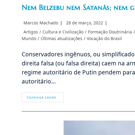
Nem Belzebu nem Satanás; nem g
Autor
Post
Marcos Machado
28 de março, 2022
do
publicado:
Categoria
Artigos
/
Cultura e Civilização
/
Formação Doutrinária
/
post:
do
Mundo
/
Últimas atualizações
/
Vocação do Brasil
post:
Conservadores ingênuos, ou simplificador
direita falsa (ou falsa direita) caem na a
regime autoritário de Putin pendem para
autoritário…
Nem
Continue Lendo
Belzebu
Nem
Satanás;
Nem
Globalismo
Nem
Putin