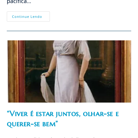
pacífica…
Por
Continue Lendo
Que
Os
Defensores
Do
Aborto
São
Intolerantes?
–
Campanha
Do
IPCO
Na
PUC-
SP
“Viver é estar juntos, olhar-se e
querer-se bem”