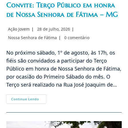
Convite: Terço Público em honra
de Nossa Senhora de Fátima – MG
Autor
Post
Ação Jovem
28 de julho, 2026
do
publicado:
Categoria
Comentários
Nossa Senhora de Fátima
0 comentário
post:
do
do
post:
post:
No próximo sábado, 1º de agosto, às 17h, os
fiéis são convidados a participar do Terço
Público em honra de Nossa Senhora de Fátima,
por ocasião do Primeiro Sábado do mês. O
Terço será realizado na Rua José Joaquim de…
Convite:
Continue Lendo
Terço
Público
Em
Honra
De
Nossa
Senhora