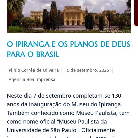
O IPIRANGA E OS PLANOS DE DEUS
PARA O BRASIL
Autor
Post
Plinio Corrêa de Oliveira
6 de setembro, 2025
do
publicado:
Categoria
Agencia Boa Imprensa
post:
do
post:
Neste dia 7 de setembro completam-se 130
anos da inauguração do Museu do Ipiranga.
Também conhecido como Museu Paulista, tem
como nome oficial “Museu Paulista da
Universidade de São Paulo”. Oficialmente