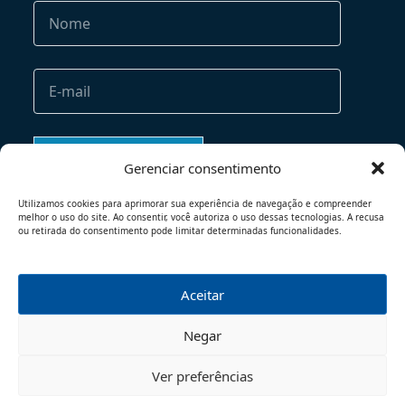
Gerenciar consentimento
Utilizamos cookies para aprimorar sua experiência de navegação e compreender
melhor o uso do site. Ao consentir, você autoriza o uso dessas tecnologias. A recusa
ou retirada do consentimento pode limitar determinadas funcionalidades.
Aceitar
TERMOS DE USO
POLÍTICA DE PRIVACIDADE
Negar
© 2026 - TODOS OS DIREITOS RESERVADOS
Ver preferências