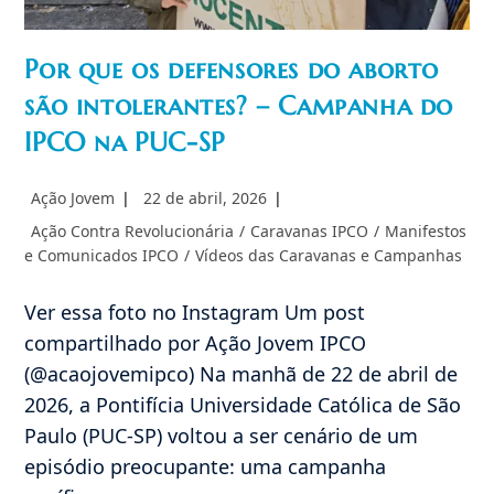
Por que os defensores do aborto
são intolerantes? – Campanha do
IPCO na PUC-SP
Autor
Post
Ação Jovem
22 de abril, 2026
do
publicado:
Categoria
Ação Contra Revolucionária
/
Caravanas IPCO
/
Manifestos
post:
do
e Comunicados IPCO
/
Vídeos das Caravanas e Campanhas
post:
Ver essa foto no Instagram Um post
compartilhado por Ação Jovem IPCO
(@acaojovemipco) Na manhã de 22 de abril de
2026, a Pontifícia Universidade Católica de São
Paulo (PUC-SP) voltou a ser cenário de um
episódio preocupante: uma campanha