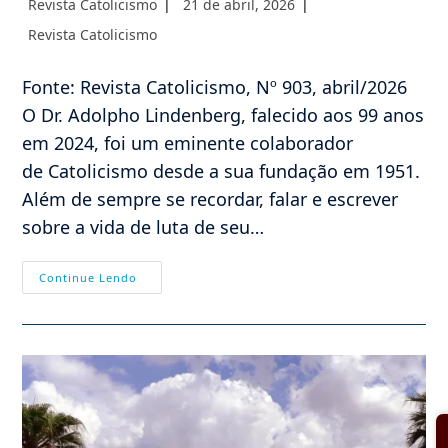
Autor
Post
Revista Catolicismo
21 de abril, 2026
do
publicado:
Categoria
Revista Catolicismo
post:
do
post:
Fonte: Revista Catolicismo, Nº 903, abril/2026
O Dr. Adolpho Lindenberg, falecido aos 99 anos
em 2024, foi um eminente colaborador
de Catolicismo desde a sua fundação em 1951.
Além de sempre se recordar, falar e escrever
sobre a vida de luta de seu…
“Viver
Continue Lendo
É
Estar
Juntos,
Olhar-
Se
E
Querer-
Se
Bem”