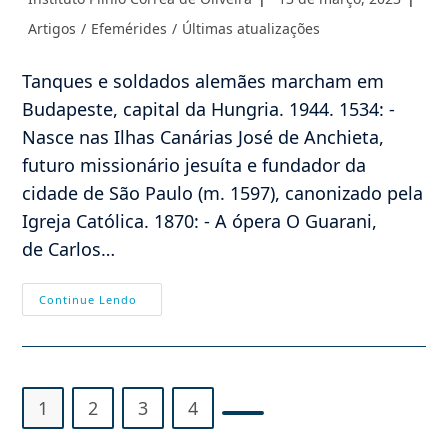
do
publicado:
Categoria
Artigos
/
Efemérides
/
Últimas atualizações
post:
do
post:
Tanques e soldados alemães marcham em
Budapeste, capital da Hungria. 1944. 1534: -
Nasce nas Ilhas Canárias José de Anchieta,
futuro missionário jesuíta e fundador da
cidade de São Paulo (m. 1597), canonizado pela
Igreja Católica. 1870: - A ópera O Guarani,
de Carlos…
Efemérides
Continue Lendo
–
19/03
1
2
3
4
Ir para a próxima página