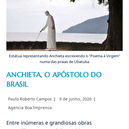
De
Fátima
–
MG
Estátua representando Anchieta escrevendo o “Poema à Virgem”
numa das praias de Ubatuba
ANCHIETA, O APÓSTOLO DO
BRASIL
Autor
Post
Paulo Roberto Campos
9 de junho, 2026
do
publicado:
Categoria
Agencia Boa Imprensa
post:
do
post:
Entre inúmeras e grandiosas obras