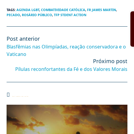
TAGS
:
AGENDA LGBT
,
COMBATIVIDADE CATÓLICA
,
FR JAMES MARTIN
,
PECADO
,
ROSÁRIO PÚBLICO
,
TFP STDENT ACTION
Post anterior
Leia
mais
Blasfêmias nas Olimpíadas, reação conservadora e o
artigos
Vaticano
Próximo post
Pílulas reconfortantes da Fé e dos Valores Morais
Você também pode gostar