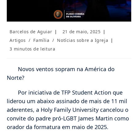
Autor
Post
Barcelos de Aguiar
21 de maio, 2025
do
publicado:
Categoria
Artigos
/
Família
/
Notícias sobre a Igreja
post:
do
Tempo
3 minutos de leitura
post:
de
leitura:
Novos ventos sopram na América do
Norte?
Por iniciativa de TFP Student Action que
liderou um abaixo assinado de mais de 11 mil
aderentes, a Holy Family University cancelou o
convite do padre pró-LGBT James Martin como
orador da formatura em maio de 2025.