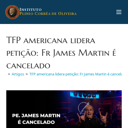
Ir
para
I
NSTITUTO
P
C
O
LINIO
ORRÊA DE
LIVEIRA
o
conteúdo
TFP americana lidera
petição: Fr James Martin é
cancelado
>
Artigos
>
TFP americana lidera petição: Fr James Martin é cancelado