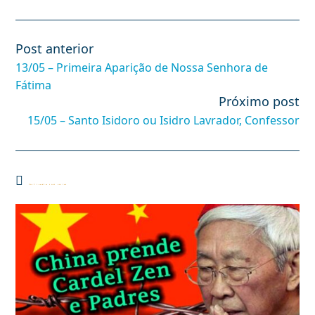
Post anterior
Leia
mais
13/05 – Primeira Aparição de Nossa Senhora de
artigos
Fátima
Próximo post
15/05 – Santo Isidoro ou Isidro Lavrador, Confessor
Você também pode gostar