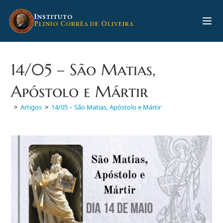
Ir
para
I
NSTITUTO
P
C
O
LINIO
ORRÊA DE
LIVEIRA
o
conteúdo
14/05 – São Matias,
Apóstolo e Mártir
>
Artigos
>
14/05 – São Matias, Apóstolo e Mártir