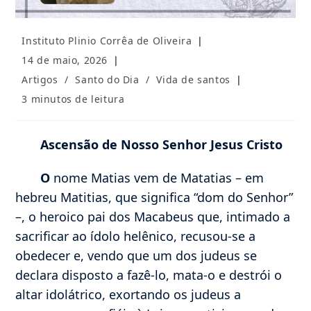
Autor
Instituto Plinio Corrêa de Oliveira
do
Post
14 de maio, 2026
post:
publicado:
Categoria
Artigos
/
Santo do Dia
/
Vida de santos
do
Tempo
3 minutos de leitura
post:
de
leitura:
Ascensão de Nosso Senhor Jesus Cristo
O
nome Matias vem de Matatias – em
hebreu Matitias, que significa “dom do Senhor”
–, o heroico pai dos Macabeus que, intimado a
sacrificar ao ídolo helênico, recusou-se a
obedecer e, vendo que um dos judeus se
declara disposto a fazê-lo, mata-o e destrói o
altar idolátrico, exortando os judeus a