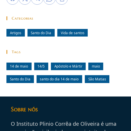
Categorias
Artigos
Santo do Dia
Vida de santos
Tags
14 de maio
14/5
Apóstolo e Mártir
maio
Santo do Dia
santo do dia 14 de maio
São Matias
Sobre nós
O Instituto Plinio Corrêa de Oliveira é uma