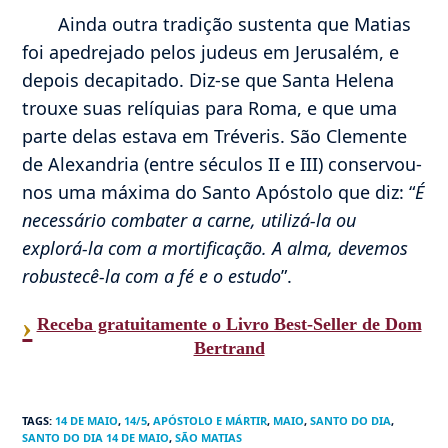
Ainda outra tradição sustenta que Matias
foi apedrejado pelos judeus em Jerusalém, e
depois decapitado. Diz-se que Santa Helena
trouxe suas relíquias para Roma, e que uma
parte delas estava em Tréveris. São Clemente
de Alexandria (entre séculos II e III) conservou-
nos uma máxima do Santo Apóstolo que diz: “
É
necessário combater a carne, utilizá-la ou
explorá-la com a mortificação. A alma, devemos
robustecê-la com a fé e o estudo
”.
›
Receba gratuitamente o Livro Best-Seller de Dom
Bertrand
TAGS
:
14 DE MAIO
,
14/5
,
APÓSTOLO E MÁRTIR
,
MAIO
,
SANTO DO DIA
,
SANTO DO DIA 14 DE MAIO
,
SÃO MATIAS