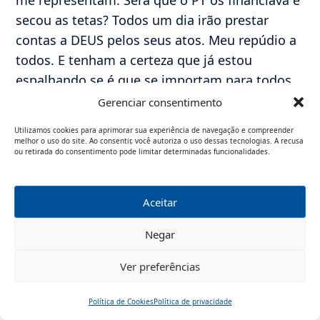
secou as tetas? Todos um dia irão prestar
contas a DEUS pelos seus atos. Meu repúdio a
todos. E tenham a certeza que já estou
espalhando se é que se importam para todos
os católicos de verdade que Eu conheço. Meus
Gerenciar consentimento
pêsames.
Utilizamos cookies para aprimorar sua experiência de navegação e compreender
melhor o uso do site. Ao consentir, você autoriza o uso dessas tecnologias. A recusa
ou retirada do consentimento pode limitar determinadas funcionalidades.
J.Roberto Machado
5 DE AGOSTO, 2020
Aceitar
Maria. permita-me tirar uma cópia de tudo que
Negar
você postou ! quero mostrar para os meus
netos e bisnetos. Fique com Deus.!
Ver preferências
Política de Cookies
Política de privacidade
Início
Pesquisar
Traduzir
Menu
Iara Maria Cavalcante Nolêto