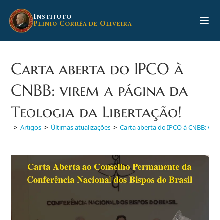
Ir
para
I
NSTITUTO
P
C
O
LINIO
ORRÊA DE
LIVEIRA
o
conteúdo
Carta aberta do IPCO à
CNBB: virem a página da
Teologia da Libertação!
>
Artigos
>
Últimas atualizações
>
Carta aberta do IPCO à CNBB: vire