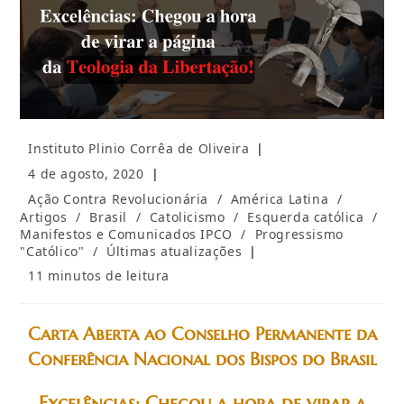
Autor
Instituto Plinio Corrêa de Oliveira
do
Post
4 de agosto, 2020
post:
publicado:
Categoria
Ação Contra Revolucionária
/
América Latina
/
do
Artigos
/
Brasil
/
Catolicismo
/
Esquerda católica
/
post:
Manifestos e Comunicados IPCO
/
Progressismo
"Católico"
/
Últimas atualizações
Tempo
11 minutos de leitura
de
leitura:
Carta Aberta ao Conselho Permanente da
Conferência Nacional dos Bispos do Brasil
Excelências: Chegou a hora de virar a