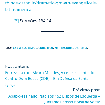
things-catholic/dramatic-growth-evangelicals-
latin-america
[3]
Sermões 164.14.
TAGS
:
CARTA AOS BISPOS
,
CNBB
,
IPCO
,
MST
,
PASTORAL DA TERRA
,
PT
Post anterior
Leia
mais
Entrevista com Álvaro Mendes, Vice-presidente do
artigos
Centro Dom Bosco (CDB) – Em Defesa da Santa
Igreja
Próximo post
Abaixo-assinado: Não aos 152 Bispos de Esquerda –
Queremos nosso Brasil de volta!