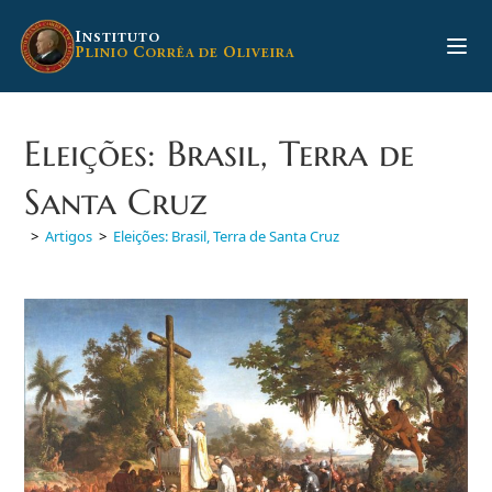
Ir
para
I
NSTITUTO
P
C
O
LINIO
ORRÊA DE
LIVEIRA
o
conteúdo
Eleições: Brasil, Terra de
Santa Cruz
>
Artigos
>
Eleições: Brasil, Terra de Santa Cruz