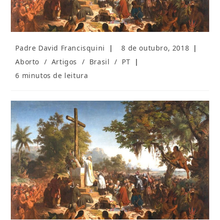
Autor
Post
Padre David Francisquini
8 de outubro, 2018
do
publicado:
Categoria
Aborto
/
Artigos
/
Brasil
/
PT
post:
do
Tempo
6 minutos de leitura
post:
de
leitura: