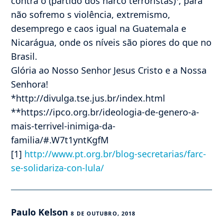
contra o (partido dos narco terroristas)¹, para
não sofremo s violência, extremismo,
desemprego e caos igual na Guatemala e
Nicarágua, onde os níveis são piores do que no
Brasil.
Glória ao Nosso Senhor Jesus Cristo e a Nossa
Senhora!
*http://divulga.tse.jus.br/index.html
**https://ipco.org.br/ideologia-de-genero-a-
mais-terrivel-inimiga-da-
familia/#.W7t1yntKgfM
[1]
http://www.pt.org.br/blog-secretarias/farc-
se-solidariza-con-lula/
Paulo Kelson
8 DE OUTUBRO, 2018