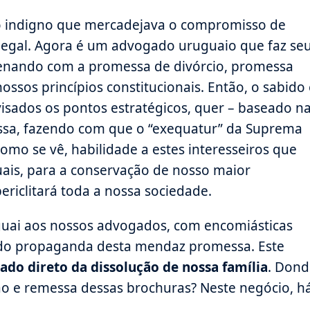
ão indigno que mercadejava o compromisso de
legal. Agora é um advogado uruguaio que faz se
cenando com a promessa de divórcio, promessa
ssos princípios constitucionais. Então, o sabido 
sados os pontos estratégicos, quer – baseado n
nossa, fazendo com que o “exequatur” da Suprema
como se vê, habilidade a estes interesseiros que
uais, para a conservação de nosso maior
periclitará toda a nossa sociedade.
uai aos nossos advogados, com encomiásticas
endo propaganda desta mendaz promessa. Este
sado direto da dissolução de nossa família
. Dond
ção e remessa dessas brochuras? Neste negócio, h