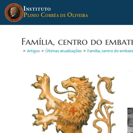
Ir
I
para
NSTITUTO
P
C
O
o
LINIO
ORRÊA DE
LIVEIRA
conteúdo
Família, centro do embate
>
Artigos
>
Últimas atualizações
>
Família, centro do embate