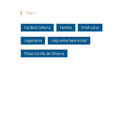
Tags
Cardeal Cafarra
Família
Irmã Lúcia
Legionário
Luta entre bem e mal
Plinio Corrêa de Oliveira