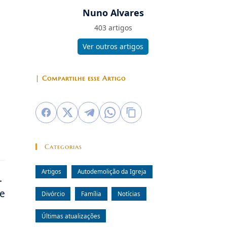
Nuno Alvares
403 artigos
Ver outros artigos
| Compartilhe esse Artigo
Categorias
Artigos
Autodemolição da Igreja
.
te
Divórcio
Família
Notícias
Últimas atualizações