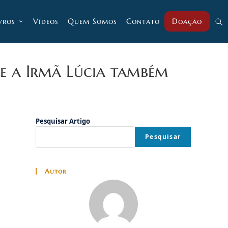
vros
Vídeos
Quem Somos
Contato
Doação
Alt
pesq
) e a Irmã Lúcia também
do
Pesquisar Artigo
Pesquisar
site
Autor