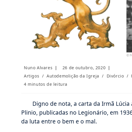
Autor
Post
Nuno Alvares
26 de outubro, 2020
do
publicado:
Categoria
Artigos
/
Autodemolição da Igreja
/
Divórcio
/
post:
do
Tempo
4 minutos de leitura
post:
de
leitura:
Digno de nota, a carta da Irmã Lúcia 
Plinio, publicadas no Legionário, em 193
da luta entre o bem e o mal.