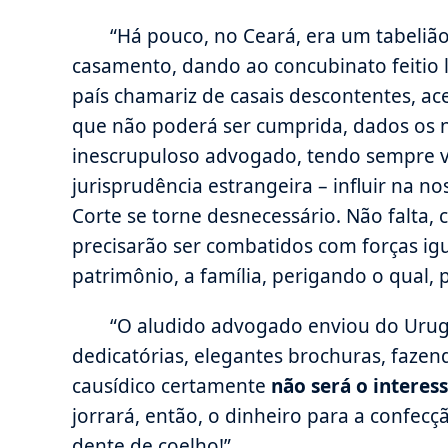
“Há pouco, no Ceará, era um tabeli
casamento, dando ao concubinato feitio 
país chamariz de casais descontentes, a
que não poderá ser cumprida, dados os no
inescrupuloso advogado, tendo sempre vi
jurisprudência estrangeira – influir na 
Corte se torne desnecessário. Não falta, 
precisarão ser combatidos com forças ig
patrimônio, a família, perigando o qual, 
“O aludido advogado enviou do Urug
dedicatórias, elegantes brochuras, faz
causídico certamente
não será o interes
jorrará, então, o dinheiro para a confec
dente de coelho!”