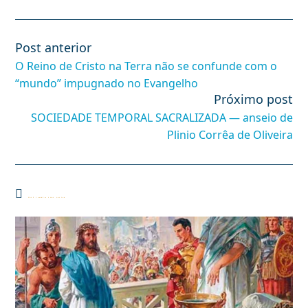
Post anterior
Leia
mais
O Reino de Cristo na Terra não se confunde com o
artigos
“mundo” impugnado no Evangelho
Próximo post
SOCIEDADE TEMPORAL SACRALIZADA — anseio de
Plinio Corrêa de Oliveira
Você também pode gostar