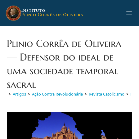
Ir
para
I
NSTITUTO
P
C
O
LINIO
ORRÊA DE
LIVEIRA
o
conteúdo
Plinio Corrêa de Oliveira
— Defensor do ideal de
uma sociedade temporal
sacral
>
Artigos
>
Ação Contra Revolucionária
>
Revista Catolicismo
>
Plin