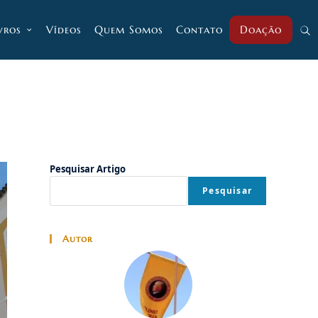
vros
Vídeos
Quem Somos
Contato
Doação
Alt
pesq
do
Pesquisar Artigo
Pesquisar
site
Autor