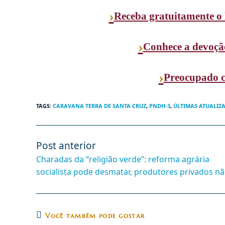
›
Receba gratuitamente o 
›
Conhece a devoçã
›
Preocupado c
TAGS
:
CARAVANA TERRA DE SANTA CRUZ
,
PNDH-3
,
ÚLTIMAS ATUALIZ
Post anterior
Leia
mais
Charadas da “religião verde”: reforma agrária
artigos
socialista pode desmatar, produtores privados nã
Você também pode gostar