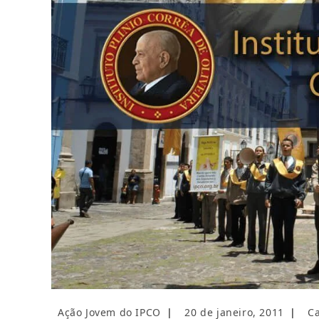
Autor
Post
Cat
Ação Jovem do IPCO
20 de janeiro, 2011
C