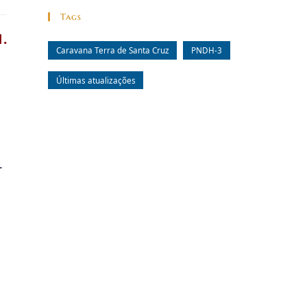
Tags
1.
Caravana Terra de Santa Cruz
PNDH-3
Últimas atualizações
r