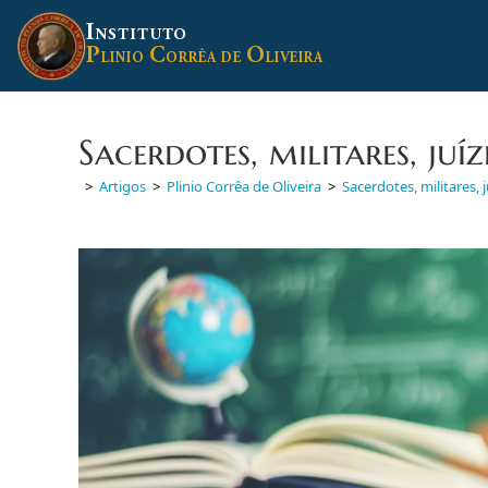
Ir
I
para
NSTITUTO
P
C
O
o
LINIO
ORRÊA DE
LIVEIRA
conteúdo
Sacerdotes, militares, juíz
>
Artigos
>
Plinio Corrêa de Oliveira
>
Sacerdotes, militares, 