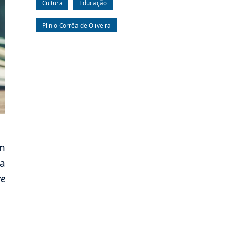
Cultura
Educação
Plinio Corrêa de Oliveira
um
na
ve