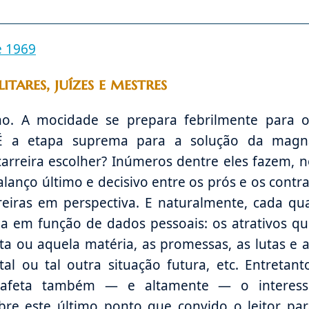
e 1969
itares, juízes e mestres
o. A mocidade se prepara febrilmente para o
. É a etapa suprema para a solução da magn
arreira escolher? Inúmeros dentre eles fazem, 
anço último e decisivo entre os prós e os contr
reiras em perspectiva. E naturalmente, cada qu
ha em função de dados pessoais: os atrativos q
a ou aquela matéria, as promessas, as lutas e 
tal ou tal outra situação futura, etc. Entretant
 afeta também — e altamente — o interess
obre este último ponto que convido o leitor pa