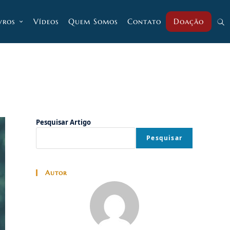
vros
Vídeos
Quem Somos
Contato
Doação
Alt
pesq
do
Pesquisar Artigo
Pesquisar
site
Autor