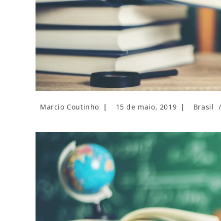
Autor
Post
Categori
Marcio Coutinho
15 de maio, 2019
Brasil
do
publicado:
do
post:
post: