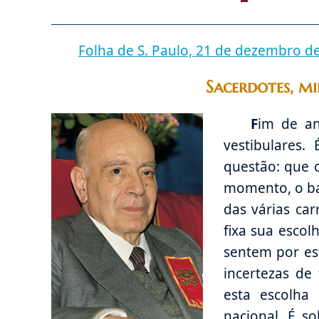
Folha de S. Paulo, 21 de dezembro d
Sacerdotes, mil
F
im de an
vestibulares
questão: que c
momento, o bal
das várias car
fixa sua escol
sentem por est
incertezas de 
esta escolha
nacional. É s