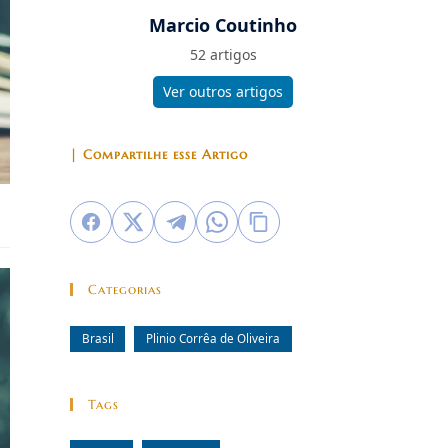
Marcio Coutinho
52 artigos
Ver outros artigos
| Compartilhe esse Artigo
Categorias
Brasil
Plinio Corrêa de Oliveira
Tags