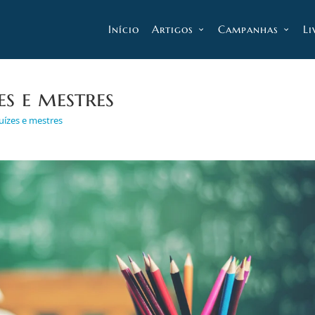
Início
Artigos
Campanhas
Li
es e mestres
juízes e mestres