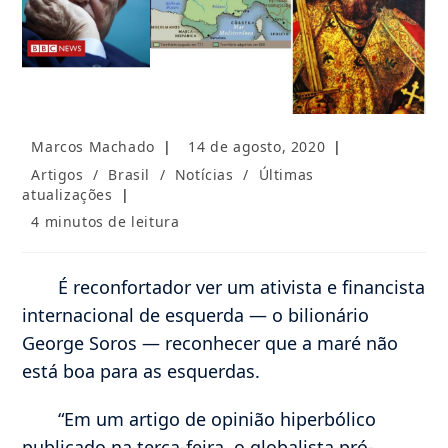
Autor
Post
Marcos Machado
14 de agosto, 2020
do
publicado:
Categoria
Artigos
/
Brasil
/
Notícias
/
Últimas
post:
do
atualizações
post:
Tempo
4 minutos de leitura
de
leitura:
É reconfortador ver um ativista e financista
internacional de esquerda — o bilionário
George Soros — reconhecer que a maré não
está boa para as esquerdas.
“Em um artigo de opinião hiperbólico
publicado na terça-feira, o globalista pró-