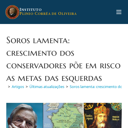
Ir
para
I
NSTITUTO
P
C
O
LINIO
ORRÊA DE
LIVEIRA
o
conteúdo
Soros lamenta:
crescimento dos
conservadores põe em risco
as metas das esquerdas
>
Artigos
>
Últimas atualizações
>
Soros lamenta: crescimento dos c