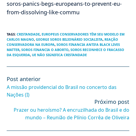
soros-panics-begs-europeans-to-prevent-eu-
from-dissolving-like-commu
TAGS
:
CRISTANDADE
,
EUROPEUS CONSERVADORES TÊM SEU MODELO EM
CARLOS MAGNO
,
GEORGE SOROS BILIONÁRIO SOCIALISTA
,
REAÇÃO
CONSERVADORA NA EUROPA
,
SOROS FINANCIA ANTIFA BLACK LIVES
MATTER
,
SOROS FINANCIA O ABORTO
,
SOROS RECONHECE O FRACASSO
DA ESQUERDA
,
UE NÃO SIGNIFICA CRISTANDADE
Post anterior
Leia
mais
A missão providencial do Brasil no concerto das
artigos
Nações (I)
Próximo post
Prazer ou heroísmo? A encruzilhada do Brasil e do
mundo – Reunião de Plínio Corrêa de Oliveira