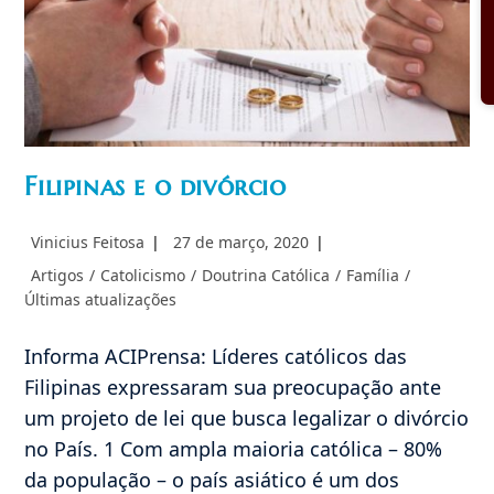
Filipinas e o divórcio
Autor
Post
Vinicius Feitosa
27 de março, 2020
do
publicado:
Categoria
Artigos
/
Catolicismo
/
Doutrina Católica
/
Família
/
post:
do
Últimas atualizações
post:
Informa ACIPrensa: Líderes católicos das
Filipinas expressaram sua preocupação ante
um projeto de lei que busca legalizar o divórcio
no País. 1 Com ampla maioria católica – 80%
da população – o país asiático é um dos