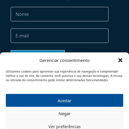
Gerenciar consentimento
Utilizamos cookies para aprimorar sua experiência de navegação e compreender
melhor o uso do site. Ao consentir, você autoriza o uso dessas tecnologias. A recusa
ou retirada do consentimento pode limitar determinadas funcionalidades.
Aceitar
TERMOS DE USO
POLÍTICA DE PRIVACIDADE
Negar
© 2026 - TODOS OS DIREITOS RESERVADOS
Ver preferências