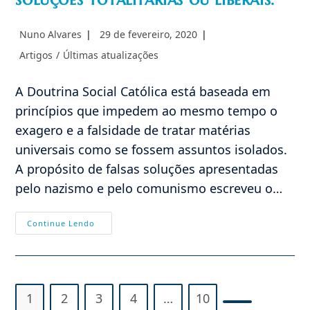
Autor
Post
Nuno Alvares
29 de fevereiro, 2020
do
publicado:
Categoria
Artigos
/
Últimas atualizações
post:
do
post:
A Doutrina Social Católica está baseada em
princípios que impedem ao mesmo tempo o
exagero e a falsidade de tratar matérias
universais como se fossem assuntos isolados.
A propósito de falsas soluções apresentadas
pelo nazismo e pelo comunismo escreveu o…
Propriedade
Continue Lendo
E
Família
À
Luz
Da
Doutrina
Católica.
1
2
3
4
…
10
As