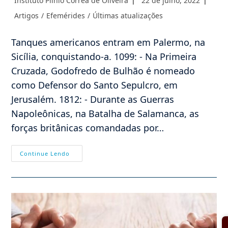
Instituto Plinio Corrêa de Oliveira
22 de julho, 2022
do
publicado:
Categoria
Artigos
/
Efemérides
/
Últimas atualizações
post:
do
post:
Tanques americanos entram em Palermo, na
Sicília, conquistando-a. 1099: - Na Primeira
Cruzada, Godofredo de Bulhão é nomeado
como Defensor do Santo Sepulcro, em
Jerusalém. 1812: - Durante as Guerras
Napoleônicas, na Batalha de Salamanca, as
forças britânicas comandadas por…
Efemérides
Continue Lendo
–
22/07