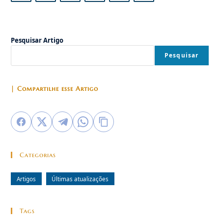
Falsas
Ir para a próx
Soluções
Totalitárias
Ou
Liberais.
Pesquisar Artigo
Pesquisar
| Compartilhe esse Artigo
Categorias
Artigos
Últimas atualizações
Tags