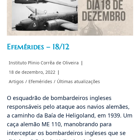
Casados
Efemérides – 18/12
Autor
Instituto Plinio Corrêa de Oliveira
do
Post
18 de dezembro, 2022
post:
publicado:
Categoria
Artigos
/
Efemérides
/
Últimas atualizações
do
post:
O esquadrão de bombardeiros ingleses
responsáveis pelo ataque aos navios alemães,
a caminho da Baía de Heligoland, em 1939. Um
caça alemão ME 110, manobrando para
interceptar os bombardeiros ingleses que se