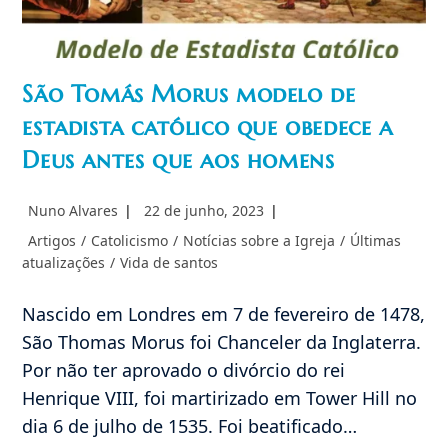
São Tomás Morus modelo de
estadista católico que obedece a
Deus antes que aos homens
Autor
Post
Nuno Alvares
22 de junho, 2023
do
publicado:
Categoria
Artigos
/
Catolicismo
/
Notícias sobre a Igreja
/
Últimas
post:
do
atualizações
/
Vida de santos
post:
Nascido em Londres em 7 de fevereiro de 1478,
São Thomas Morus foi Chanceler da Inglaterra.
Por não ter aprovado o divórcio do rei
Henrique VIII, foi martirizado em Tower Hill no
dia 6 de julho de 1535. Foi beatificado…