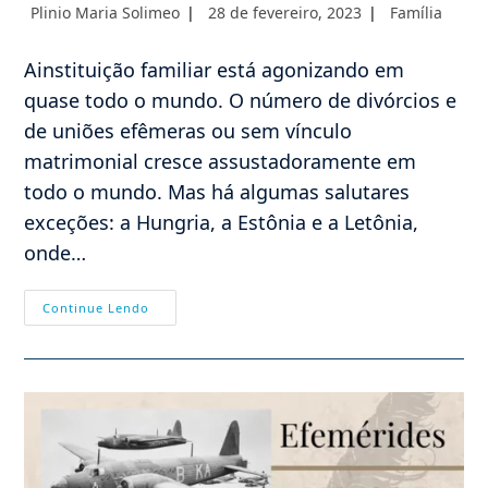
Autor
Post
Categoria
Plinio Maria Solimeo
28 de fevereiro, 2023
Família
do
publicado:
do
post:
post:
Ainstituição familiar está agonizando em
quase todo o mundo. O número de divórcios e
de uniões efêmeras ou sem vínculo
matrimonial cresce assustadoramente em
todo o mundo. Mas há algumas salutares
exceções: a Hungria, a Estônia e a Letônia,
onde…
75
Continue Lendo
%
Das
Crianças
Nascidas
Hoje
Na
Hungria
Vêm
De
Pais
Devidamente