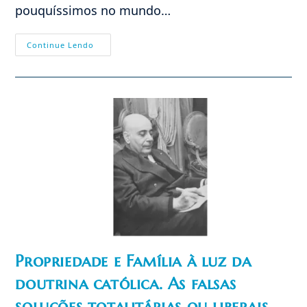
pouquíssimos no mundo…
Filipinas
Continue Lendo
E
O
Divórcio
Propriedade e Família à luz da
doutrina católica. As falsas
soluções totalitárias ou liberais.