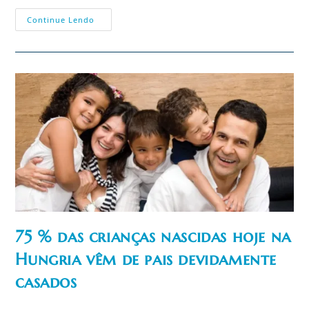
São
Continue Lendo
Tomás
Morus
Modelo
De
Estadista
Católico
Que
Obedece
A
Deus
Antes
Que
Aos
Homens
75 % das crianças nascidas hoje na
Hungria vêm de pais devidamente
casados