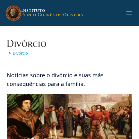
Ir
para
I
NSTITUTO
P
C
O
LINIO
ORRÊA DE
LIVEIRA
o
conteúdo
Divórcio
>
Divórcio
Notícias sobre o divórcio e suas más
consequências para a família.