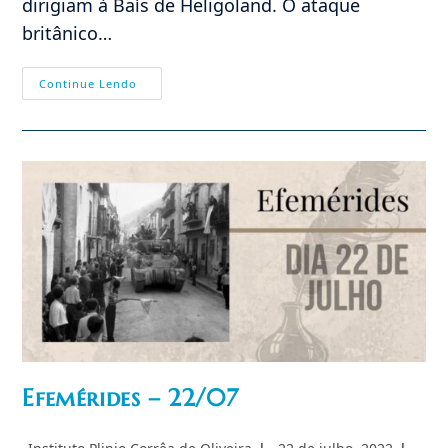
dirigiam à Baís de Heligoland. O ataque
britânico…
Efemérides
Continue Lendo
–
18/12
Efemérides – 22/07
Autor
Post