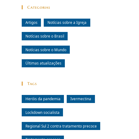
Categorias
Artigos
Notícias sobre a Igreja
Notícias sobre o Brasil
Notícias sobre o Mundo
Últimas atualizações
Tags
Heróis da pandemia
Ivermectina
Lockdown socialista
Regional Sul 2 contra tratamento precoce