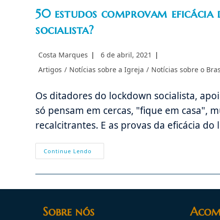
50 estudos comprovam eficácia 
socialista?
Autor
Post
Costa Marques
6 de abril, 2021
do
publicado:
Categoria
Artigos
/
Notícias sobre a Igreja
/
Notícias sobre o Bras
post:
do
post:
Os ditadores do lockdown socialista, apoi
só pensam em cercas, "fique em casa", mu
recalcitrantes. E as provas da eficácia d
50
Continue Lendo
Estudos
Comprovam
Eficácia
Da
Ivermectina;
E
O
Lockdown
Sobre nós
Acom
Socialista?