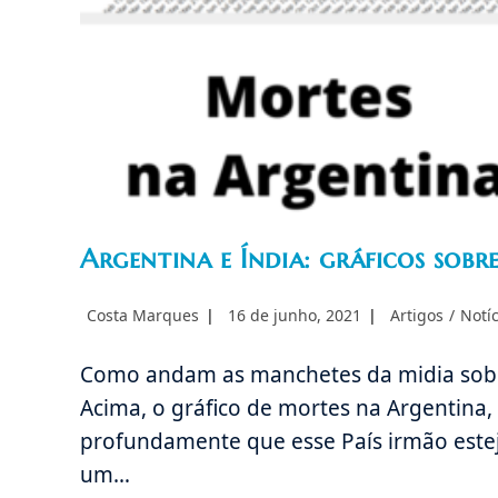
Argentina e Índia: gráficos sobr
Autor
Post
Categoria
Costa Marques
16 de junho, 2021
Artigos
/
Notí
do
publicado:
do
post:
post:
Como andam as manchetes da midia sobre
Acima, o gráfico de mortes na Argentin
profundamente que esse País irmão este
um…