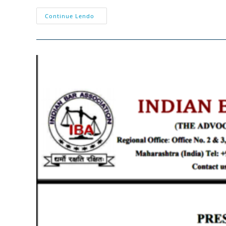
Argentina
Continue Lendo
E
Índia:
Gráficos
Sobre
A
Covid-
19
Que
A
Mídia
Ignora