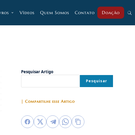
vros
Vídeos
Quem Somos
Contato
Doação
Alt
pesq
do
Pesquisar Artigo
Pesquisar
site
| Compartilhe esse Artigo