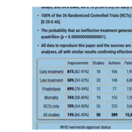
IBA
Abre
Recurso
Legal
Contra
Cientista
(OMS)