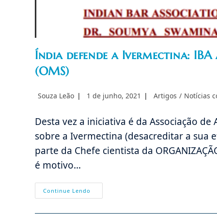
Índia defende a Ivermectina: IBA
(OMS)
Autor
Post
Categoria
Souza Leão
1 de junho, 2021
Artigos
/
Notícias 
do
publicado:
do
post:
post:
Desta vez a iniciativa é da Associação d
sobre a Ivermectina (desacreditar a sua e
parte da Chefe cientista da ORGANIZAÇ
é motivo…
Índia
Continue Lendo
Defende
A
Ivermectina: