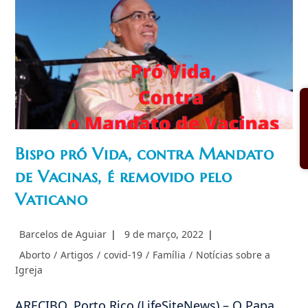
Igreja
Sobre
Sodomia
E
Contesta
O
Cardeal
Hollerich
Bispo pró Vida, contra Mandato
de Vacinas, é removido pelo
Vaticano
Autor
Post
Barcelos de Aguiar
9 de março, 2022
do
publicado:
Categoria
Aborto
/
Artigos
/
covid-19
/
Família
/
Notícias sobre a
post:
do
Igreja
post:
ARECIBO, Porto Rico (LifeSiteNews) – O Papa