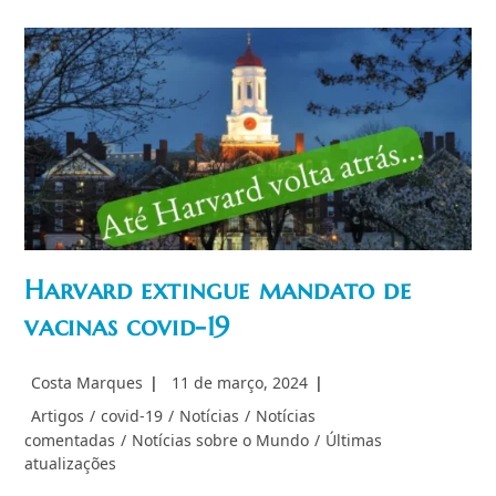
Seller
(II)
Democracia
Representativa
Harvard extingue mandato de
vacinas covid-19
Autor
Post
Costa Marques
11 de março, 2024
do
publicado:
Categoria
Artigos
/
covid-19
/
Notícias
/
Notícias
post:
do
comentadas
/
Notícias sobre o Mundo
/
Últimas
post:
atualizações