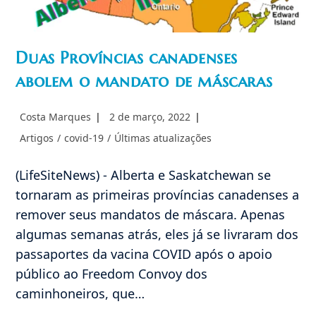
Duas Províncias canadenses
abolem o mandato de máscaras
Autor
Post
Costa Marques
2 de março, 2022
do
publicado:
Categoria
Artigos
/
covid-19
/
Últimas atualizações
post:
do
post:
(LifeSiteNews) - Alberta e Saskatchewan se
tornaram as primeiras províncias canadenses a
remover seus mandatos de máscara. Apenas
algumas semanas atrás, eles já se livraram dos
passaportes da vacina COVID após o apoio
público ao Freedom Convoy dos
caminhoneiros, que…