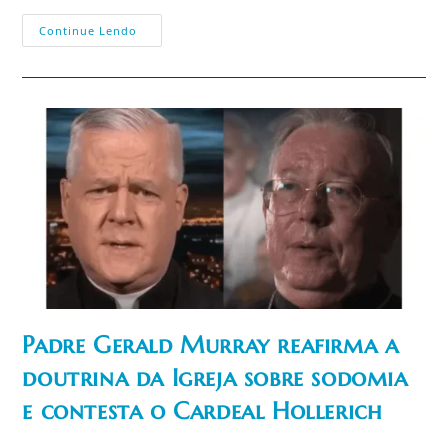
Cai
Continue Lendo
Mandato
De
Vacina
Na
Nova
Escócia
Padre Gerald Murray reafirma a
doutrina da Igreja sobre sodomia
e contesta o Cardeal Hollerich