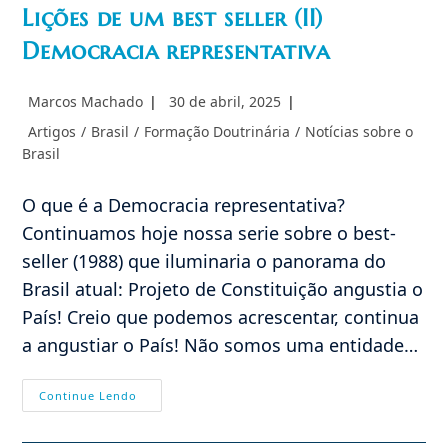
Lições de um best seller (II)
Democracia representativa
Autor
Post
Marcos Machado
30 de abril, 2025
do
publicado:
Categoria
Artigos
/
Brasil
/
Formação Doutrinária
/
Notícias sobre o
post:
do
Brasil
post:
O que é a Democracia representativa?
Continuamos hoje nossa serie sobre o best-
seller (1988) que iluminaria o panorama do
Brasil atual: Projeto de Constituição angustia o
País! Creio que podemos acrescentar, continua
a angustiar o País! Não somos uma entidade…
Lições
Continue Lendo
De
Um
Best