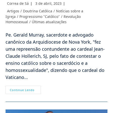
Autor
Post
Correa de Sá
3 de abril, 2023
do
publicado:
Categoria
Artigos
/
Doutrina Católica
/
Notícias sobre a
post:
do
Igreja
/
Progressismo "Católico"
/
Revolução
post:
Homossexual
/
Últimas atualizações
Pe. Gerald Murray, sacerdote e advogado
canônico da Arquidiocese de Nova York, "fez
uma repreensão contundente ao cardeal Jean-
Claude Hollerich, SJ, pelo fato de contestar o
ensino católico sobre o sacerdócio e a
homossexualidade", dizendo que o cardeal do
Vaticano…
Padre
Continue Lendo
Gerald
Murray
Reafirma
A
Doutrina
Da