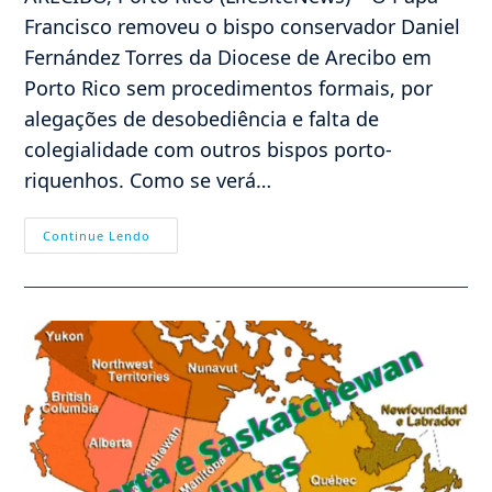
Francisco removeu o bispo conservador Daniel
Fernández Torres da Diocese de Arecibo em
Porto Rico sem procedimentos formais, por
alegações de desobediência e falta de
colegialidade com outros bispos porto-
riquenhos. Como se verá…
Bispo
Continue Lendo
Pró
Vida,
Contra
Mandato
De
Vacinas,
É
Removido
Pelo
Vaticano