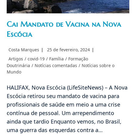
Cai Mandato de Vacina na Nova
Escócia
Autor
Post
Costa Marques
25 de fevereiro, 2024
do
publicado:
Categoria
Artigos
/
covid-19
/
Família
/
Formação
post:
do
Doutrinária
/
Notícias comentadas
/
Notícias sobre o
post:
Mundo
HALIFAX, Nova Escócia (LifeSiteNews) – A Nova
Escócia retirou seu mandato de vacina para
profissionais de saúde em meio a uma crise
contínua de pessoal. Um arrependimento
ainda que tardio Enquanto vemos, no Brasil,
uma guerra das esquerdas contra a…