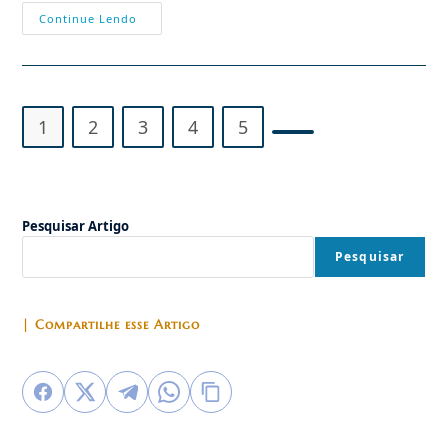
Duas
Continue Lendo
Províncias
Canadenses
Abolem
O
Mandato
De
Máscaras
1
2
3
4
5
Ir para a próxima pág
Pesquisar Artigo
Pesquisar
| Compartilhe esse Artigo