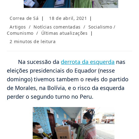
Autor
Post
Correa de Sá
18 de abril, 2021
do
publicado:
Categoria
Artigos
/
Notícias comentadas
/
Socialismo /
post:
do
Comunismo
/
Últimas atualizações
post:
Tempo
2 minutos de leitura
de
leitura:
Na sucessão da
derrota da esquerda
nas
eleições presidenciais do Equador (nesse
domingo) tivemos tambem o revés do partido
de Morales, na Bolívia, e o risco da esquerda
perder o segundo turno no Peru.