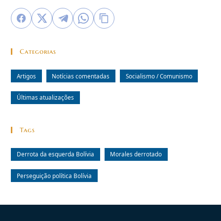
Categorias
Artigos
Notícias comentadas
Socialismo / Comunismo
Últimas atualizações
Tags
Derrota da esquerda Bolívia
Morales derrotado
Perseguição política Bolívia