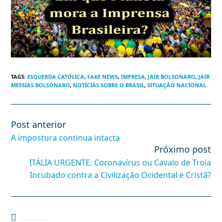
TAGS
:
ESQUERDA CATÓLICA
,
FAKE NEWS
,
IMPRESA
,
JAIR BOLSONARO
,
JAIR
MESSIAS BOLSONARO
,
NOTÍCIAS SOBRE O BRASIL
,
SITUAÇÃO NACIONAL
Post anterior
Leia
mais
A impostura continua intacta
artigos
Próximo post
ITÁLIA URGENTE: Coronavírus ou Cavalo de Troia
Incubado contra a Civilização Ocidental e Cristã?
Você também pode gostar