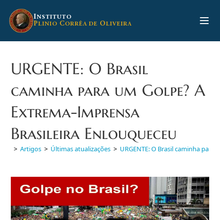
Ir
para
I
NSTITUTO
P
C
O
LINIO
ORRÊA DE
LIVEIRA
o
conteúdo
URGENTE: O Brasil
caminha para um Golpe? A
Extrema-Imprensa
Brasileira Enlouqueceu
>
Artigos
>
Últimas atualizações
>
URGENTE: O Brasil caminha para 