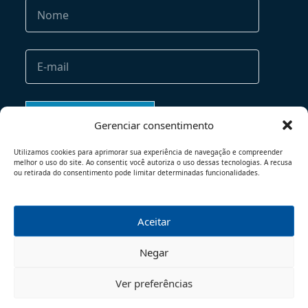
Gerenciar consentimento
Utilizamos cookies para aprimorar sua experiência de navegação e compreender
melhor o uso do site. Ao consentir, você autoriza o uso dessas tecnologias. A recusa
ou retirada do consentimento pode limitar determinadas funcionalidades.
Aceitar
TERMOS DE USO
POLÍTICA DE PRIVACIDADE
Negar
© 2026 - TODOS OS DIREITOS RESERVADOS
Ver preferências