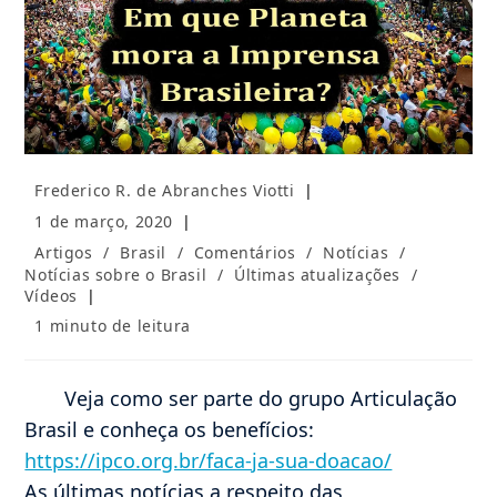
Autor
Frederico R. de Abranches Viotti
do
Post
1 de março, 2020
post:
publicado:
Categoria
Artigos
/
Brasil
/
Comentários
/
Notícias
/
do
Notícias sobre o Brasil
/
Últimas atualizações
/
post:
Vídeos
Tempo
1 minuto de leitura
de
leitura:
Veja como ser parte do grupo Articulação
Brasil e conheça os benefícios:
https://ipco.org.br/faca-ja-sua-doacao/
As últimas notícias a respeito das