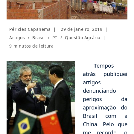
Autor
Post
Péricles Capanema
29 de janeiro, 2019
do
publicado:
Categoria
Artigos
/
Brasil
/
PT
/
Questão Agrária
post:
do
Tempo
9 minutos de leitura
post:
de
leitura:
T
empos
atrás publiquei
artigos
denunciando
perigos da
aproximação do
Brasil com a
China. Pelo que
me recordo, o