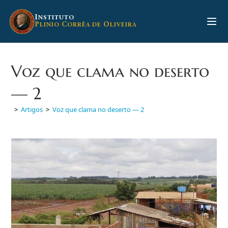
Ir
para
I
NSTITUTO
P
C
O
LINIO
ORRÊA DE
LIVEIRA
o
conteúdo
Voz que clama no deserto
— 2
>
Artigos
>
Voz que clama no deserto — 2