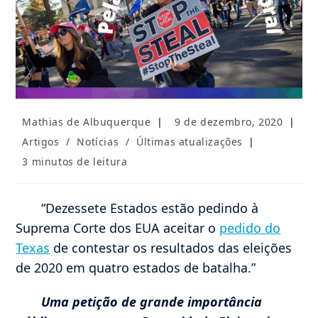
Autor
Post
Mathias de Albuquerque
9 de dezembro, 2020
do
publicado:
Categoria
Artigos
/
Notícias
/
Últimas atualizações
post:
do
Tempo
3 minutos de leitura
post:
de
leitura:
“Dezessete Estados estão pedindo à
Suprema Corte dos EUA aceitar o
pedido do
Texas
de contestar os resultados das eleições
de 2020 em quatro estados de batalha.”
Uma petição de grande importância