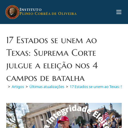
Ir
para
I
NSTITUTO
P
C
O
LINIO
ORRÊA DE
LIVEIRA
o
conteúdo
17 Estados se unem ao
Texas: Suprema Corte
julgue a eleição nos 4
campos de batalha
>
Artigos
>
Últimas atualizações
>
17 Estados se unem ao Texas: Sup