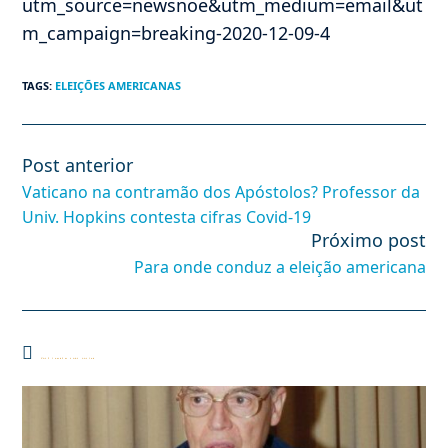
utm_source=newsnoe&utm_medium=email&ut
m_campaign=breaking-2020-12-09-4
TAGS
:
ELEIÇÕES AMERICANAS
Post anterior
Leia
mais
Vaticano na contramão dos Apóstolos? Professor da
artigos
Univ. Hopkins contesta cifras Covid-19
Próximo post
Para onde conduz a eleição americana
Você também pode gostar