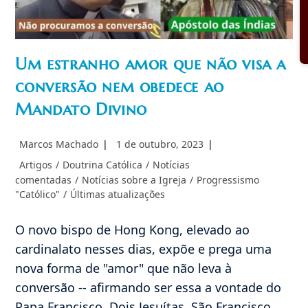
Um estranho amor que não visa a
conversão nem obedece ao
Mandato Divino
Autor
Post
Marcos Machado
1 de outubro, 2023
do
publicado:
Categoria
Artigos
/
Doutrina Católica
/
Notícias
post:
do
comentadas
/
Notícias sobre a Igreja
/
Progressismo
post:
"Católico"
/
Últimas atualizações
O novo bispo de Hong Kong, elevado ao
cardinalato nesses dias, expõe e prega uma
nova forma de "amor" que não leva à
conversão -- afirmando ser essa a vontade do
Papa Francisco. Dois Jesuítas, São Francisco