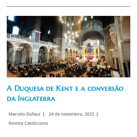
Z”
Encontrará
Os
Modelos
Ideais?
A Duquesa de Kent e a conversão
da Inglaterra
Autor
Post
Marcelo Dufaur
24 de novembro, 2025
do
publicado:
Categoria
Revista Catolicismo
post:
do
post: