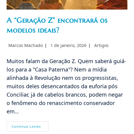
A “Geração Z” encontrará os
modelos ideais?
Autor
Post
Categoria
Marcos Machado
1 de janeiro, 2026
Artigos
do
publicado:
do
post:
post:
Muitos falam da Geração Z. Quem saberá guiá-
los para a "Casa Paterna"? Nem a mídia
alinhada à Revolução nem os progressistas,
muitos deles desencantados da euforia pós
Conciliar, já de cabelos brancos, podem negar
o fenômeno do renascimento conservador
em…
A
Continue Lendo
“Geração