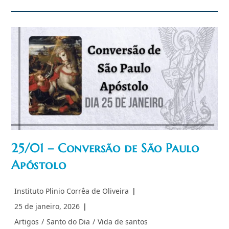
Marco
Rubio,
Ocidente
E
Previsões
De
Dr.
Plinio
25/01 – Conversão de São Paulo
Apóstolo
Autor
Instituto Plinio Corrêa de Oliveira
do
Post
25 de janeiro, 2026
post:
publicado:
Categoria
Artigos
/
Santo do Dia
/
Vida de santos