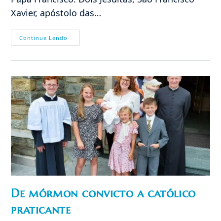
Xavier, apóstolo das…
Um
Continue Lendo
Estranho
Amor
Que
Não
Visa
A
Conversão
Nem
Obedece
Ao
Mandato
Divino
De mórmon convicto a católico
praticante