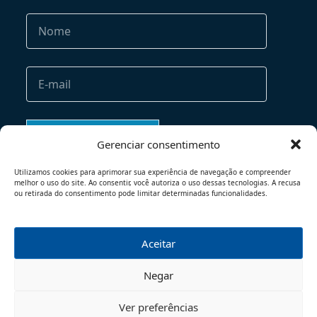
Gerenciar consentimento
Utilizamos cookies para aprimorar sua experiência de navegação e compreender
melhor o uso do site. Ao consentir, você autoriza o uso dessas tecnologias. A recusa
ou retirada do consentimento pode limitar determinadas funcionalidades.
Aceitar
TERMOS DE USO
POLÍTICA DE PRIVACIDADE
Negar
© 2026 - TODOS OS DIREITOS RESERVADOS
Ver preferências