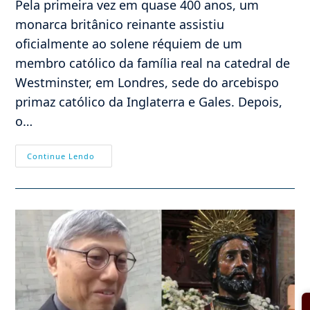
Pela primeira vez em quase 400 anos, um
monarca britânico reinante assistiu
oficialmente ao solene réquiem de um
membro católico da família real na catedral de
Westminster, em Londres, sede do arcebispo
primaz católico da Inglaterra e Gales. Depois,
o…
A
Continue Lendo
Duquesa
De
Kent
E
A
Conversão
Da
Inglaterra