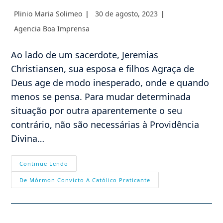
Autor
Post
Plinio Maria Solimeo
30 de agosto, 2023
do
publicado:
Categoria
Agencia Boa Imprensa
post:
do
post:
Ao lado de um sacerdote, Jeremias
Christiansen, sua esposa e filhos Agraça de
Deus age de modo inesperado, onde e quando
menos se pensa. Para mudar determinada
situação por outra aparentemente o seu
contrário, não são necessárias à Providência
Divina…
Continue Lendo
De Mórmon Convicto A Católico Praticante