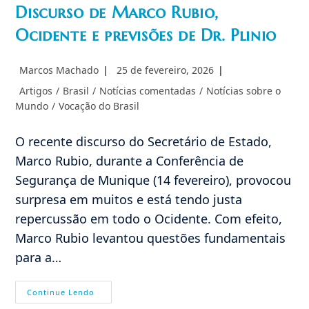
Discurso de Marco Rubio,
Ocidente e previsões de Dr. Plinio
Autor
Post
Marcos Machado
25 de fevereiro, 2026
do
publicado:
Categoria
Artigos
/
Brasil
/
Notícias comentadas
/
Notícias sobre o
post:
do
Mundo
/
Vocação do Brasil
post:
O recente discurso do Secretário de Estado,
Marco Rubio, durante a Conferência de
Segurança de Munique (14 fevereiro), provocou
surpresa em muitos e está tendo justa
repercussão em todo o Ocidente. Com efeito,
Marco Rubio levantou questões fundamentais
para a…
Discurso
Continue Lendo
De