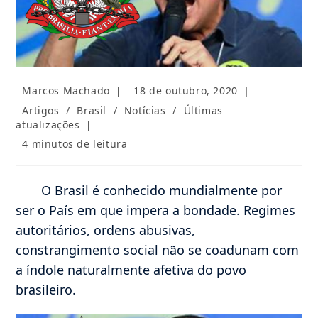
Autor
Post
Marcos Machado
18 de outubro, 2020
do
publicado:
Categoria
Artigos
/
Brasil
/
Notícias
/
Últimas
post:
do
atualizações
post:
Tempo
4 minutos de leitura
de
leitura:
O Brasil é conhecido mundialmente por
ser o País em que impera a bondade. Regimes
autoritários, ordens abusivas,
constrangimento social não se coadunam com
a índole naturalmente afetiva do povo
brasileiro.