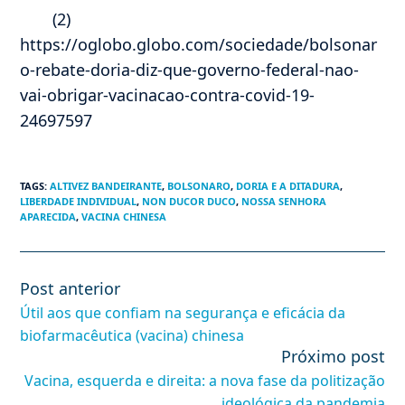
(2)
https://oglobo.globo.com/sociedade/bolsonar
o-rebate-doria-diz-que-governo-federal-nao-
vai-obrigar-vacinacao-contra-covid-19-
24697597
TAGS
:
ALTIVEZ BANDEIRANTE
,
BOLSONARO
,
DORIA E A DITADURA
,
LIBERDADE INDIVIDUAL
,
NON DUCOR DUCO
,
NOSSA SENHORA
APARECIDA
,
VACINA CHINESA
Post anterior
Leia
mais
Útil aos que confiam na segurança e eficácia da
artigos
biofarmacêutica (vacina) chinesa
Próximo post
Vacina, esquerda e direita: a nova fase da politização
ideológica da pandemia