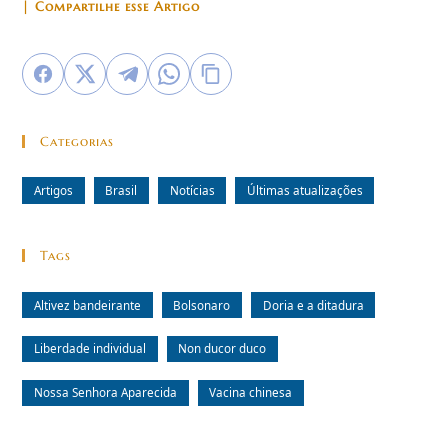
| Compartilhe esse Artigo
Categorias
Artigos
Brasil
Notícias
Últimas atualizações
Tags
Altivez bandeirante
Bolsonaro
Doria e a ditadura
Liberdade individual
Non ducor duco
Nossa Senhora Aparecida
Vacina chinesa