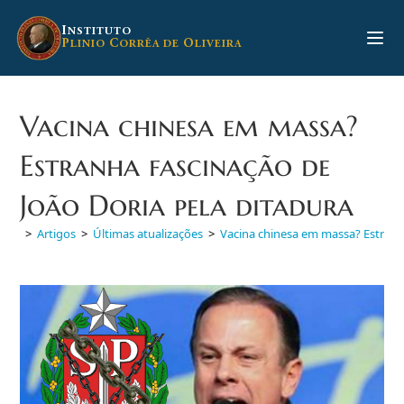
Ir
para
I
NSTITUTO
P
C
O
LINIO
ORRÊA DE
LIVEIRA
o
conteúdo
Vacina chinesa em massa?
Estranha fascinação de
João Doria pela ditadura
>
Artigos
>
Últimas atualizações
>
Vacina chinesa em massa? Estranha