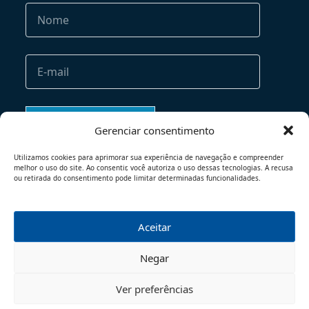
Gerenciar consentimento
Utilizamos cookies para aprimorar sua experiência de navegação e compreender
melhor o uso do site. Ao consentir, você autoriza o uso dessas tecnologias. A recusa
ou retirada do consentimento pode limitar determinadas funcionalidades.
Aceitar
TERMOS DE USO
POLÍTICA DE PRIVACIDADE
Negar
© 2026 - TODOS OS DIREITOS RESERVADOS
Ver preferências