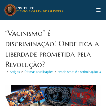
Ir
para
I
NSTITUTO
P
C
O
LINIO
ORRÊA DE
LIVEIRA
o
conteúdo
“Vacinismo” é
discriminação! Onde fica a
liberdade prometida pela
Revolução?
>
Artigos
>
Últimas atualizações
>
“Vacinismo” é discriminação! Onde