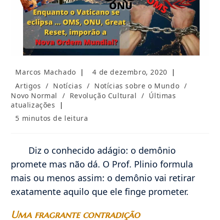
Autor
Post
Marcos Machado
4 de dezembro, 2020
do
publicado:
Categoria
Artigos
/
Notícias
/
Notícias sobre o Mundo
/
post:
do
Novo Normal
/
Revolução Cultural
/
Últimas
post:
atualizações
Tempo
5 minutos de leitura
de
leitura:
Diz o conhecido adágio: o demônio
promete mas não dá. O Prof. Plinio formula
mais ou menos assim: o demônio vai retirar
exatamente aquilo que ele finge prometer.
Uma fragrante contradição