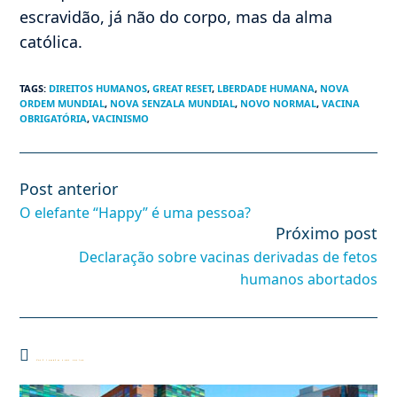
escravidão, já não do corpo, mas da alma
católica.
TAGS
:
DIREITOS HUMANOS
,
GREAT RESET
,
LBERDADE HUMANA
,
NOVA
ORDEM MUNDIAL
,
NOVA SENZALA MUNDIAL
,
NOVO NORMAL
,
VACINA
OBRIGATÓRIA
,
VACINISMO
Post anterior
Leia
mais
O elefante “Happy” é uma pessoa?
artigos
Próximo post
Declaração sobre vacinas derivadas de fetos
humanos abortados
Você também pode gostar