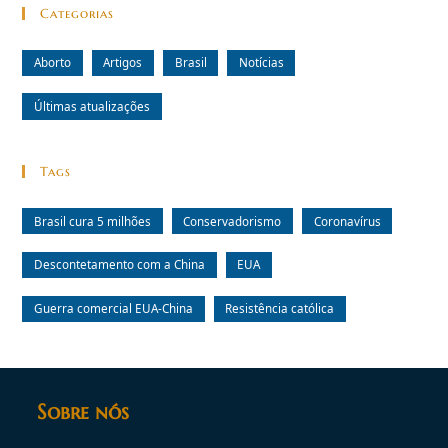
Categorias
Aborto
Artigos
Brasil
Notícias
Últimas atualizações
Tags
Brasil cura 5 milhões
Conservadorismo
Coronavírus
Descontetamento com a China
EUA
Guerra comercial EUA-China
Resistência católica
Sobre nós