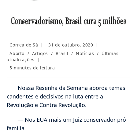
Autor
Post
Correa de Sá
31 de outubro, 2020
do
publicado:
Categoria
Aborto
/
Artigos
/
Brasil
/
Notícias
/
Últimas
post:
do
atualizações
post:
Tempo
5 minutos de leitura
de
leitura:
Nossa Resenha da Semana aborda temas
candentes e decisivos na luta entre a
Revolução e Contra Revolução.
— Nos EUA mais um Juiz conservador pró
família.