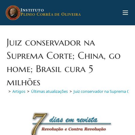
Ir
para
I
NSTITUTO
P
C
O
LINIO
ORRÊA DE
LIVEIRA
o
conteúdo
Juiz conservador na
Suprema Corte; China, go
home; Brasil cura 5
milhões
>
Artigos
>
Últimas atualizações
>
Juiz conservador na Suprema Corte