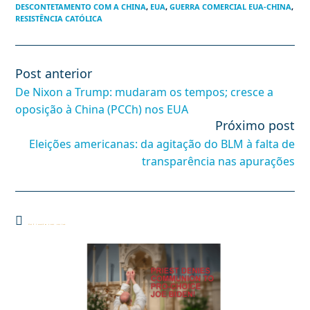
DESCONTETAMENTO COM A CHINA
,
EUA
,
GUERRA COMERCIAL EUA-CHINA
,
RESISTÊNCIA CATÓLICA
Post anterior
Leia
mais
De Nixon a Trump: mudaram os tempos; cresce a
artigos
oposição à China (PCCh) nos EUA
Próximo post
Eleições americanas: da agitação do BLM à falta de
transparência nas apurações
Você também pode gostar